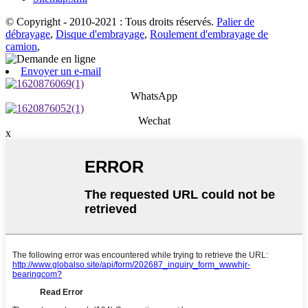
© Copyright - 2010-2021 : Tous droits réservés.
Palier de
débrayage
,
Disque d'embrayage
,
Roulement d'embrayage de
camion
,
Envoyer un e-mail
WhatsApp
Wechat
x