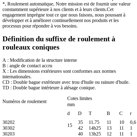
*, Roulement automatique, Notre mission est de fournir une valeur
constamment supérieure à nos clients et à leurs clients.Cet
engagement imprègne tout ce que nous faisons, nous poussant à
développer et à améliorer continuellement nos produits et les
processus pour répondre à vos besoins.
Définition du suffixe de roulement à
rouleaux coniques
A : Modification de la structure interne
B : angle de contact accru
X : Les dimensions extérieures sont conformes aux normes
internationales.
CD : Double bague extérieure avec trou d'huile ou rainure d'huile.
TD : Double bague intérieure à alésage conique.
Cotes limites
Numéros de roulement
mm
d
D
T
B
C
r
30202
35
11.75
11
10
0,6
15
30302
42
14h25
13
11
1
30203
40
13h25
12
11
1