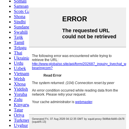
Somali
Samoan
Scots Gaelic
Shona
Sindhi
Sundanese
Swahili
Tajik
Tamil
Telugu
Thai
Ukrainian
Urdu
Uzbek
Vietnamese
Welsh
Xhosa
Yiddish
Yoruba
Zulu
Kinyarwanda
Tatar
Oriya
Turkmen
Uyghur