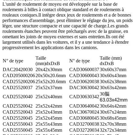
L'unité de roulement de moyeu est développée sur la base de
roulements à billes à contact oblique standard et de roulements à
rouleaux coniques.Il intègre deux jeux de roulements et a de bonnes
performances d'assemblage, peut éliminer le réglage du jeu, un poids
léger, une structure compacte et une capacité de charge.Les grands
roulements étanches peuvent être préchargés avec de la graisse, en
omettant les joints de moyeu externes et sans entretien.Ils ont été
largement utilisés dans les voitures, et il y a une tendance à étendre
progressivement les applications dans les camions.
Taille
Taille (mm)
N° de type
N° de type
(mm)dxDxB
dxDxB
DAC20420030
20x42x30mm
CAD30600037
30x60x37mm
CAD205000206
20x50x20.6mm
CAD30600043
30x60x43mm
CAD255200206
25x52x20.6mm
CAD30620038
30x62x38mm
CAD25520037
25x52x37mm
DAC30630042
30x63x42mm
30
脳
CAD25520040
25x52x40mm
CAD30630342
63.03x42mm
CAD25520042
25x52x42mm
CAD30640042
30x64x42mm
CAD25520043
25x52x43mm
DAC30670024
30x67x24mm
CAD25520045
25x52x45mm
CAD30680045
30x68x45mm
CAD25550043
25x55x43mm
CAD32700038
32x70x38mm
CAD25550045
25x55x45mm
CAD32720034
32x72x34mm