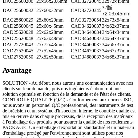
DAC25600206
25x56x20.6mm
CAD32720045
32x72x45mm
32
脳
DAC25600032
25x60x32mm
CAD32720345
72.03x45mm
DAC25600029
25x60x29mm
DAC32730054
32x73x54mm
CAD25600045
25x60x45mm
CAD34620037
34x62x37mm
CAD25620028
25x62x28mm
CAD34640034
34x64x34mm
CAD25620048
25x62x48mm
CAD34640037
34x64x37mm
DAC25720043
25x72x43mm
CAD34660037
34x66x37mm
CAD27520045
27x52x45mm
CAD34670037
34x67x37mm
CAD27520050
27x52x50mm
CAD34680037
34x68x37mm
Avantage
SOLUTION - Au début, nous aurons une communication avec nos
clients sur leur demande, puis nos ingénieurs élaboreront une
solution optimale en fonction de la demande et de l'état des clients.
CONTRÔLE QUALITÉ (Q/C) - Conformément aux normes ISO,
nous avons un personnel Q/C professionnel, des instruments de test
de précision et un système d'inspection interne, le contrôle qualité est
mis en œuvre dans chaque processus, de la réception des matériaux
à l'emballage des produits pour assurer la qualité de nos roulements.
PACKAGE- Un emballage d'exportation standardisé et un matériau
d'emballage protégé par l'environnement sont utilisés pour nos