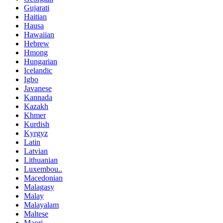
Gujarati
Haitian
Hausa
Hawaiian
Hebrew
Hmong
Hungarian
Icelandic
Igbo
Javanese
Kannada
Kazakh
Khmer
Kurdish
Kyrgyz
Latin
Latvian
Lithuanian
Luxembou..
Macedonian
Malagasy
Malay
Malayalam
Maltese
Maori