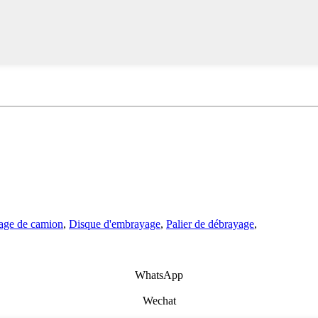
age de camion
,
Disque d'embrayage
,
Palier de débrayage
,
WhatsApp
Wechat