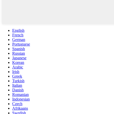
English
French
German
Portuguese
Spanish
Russian
Japanese
Korean
Arabic
Irish
Greek
Turkish
Italian
Danish
Romanian
Indonesian
Czech
Afrikaans
Swedish