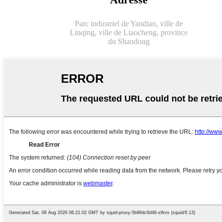
Parc industriel de Yandian, ville de
Linqing, ville de Liaocheng, province
du Shandong