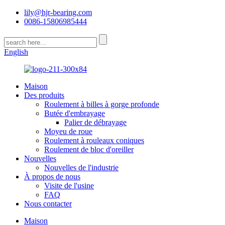
lily@hjr-bearing.com
0086-15806985444
English
Maison
Des produits
Roulement à billes à gorge profonde
Butée d'embrayage
Palier de débrayage
Moyeu de roue
Roulement à rouleaux coniques
Roulement de bloc d'oreiller
Nouvelles
Nouvelles de l'industrie
À propos de nous
Visite de l'usine
FAQ
Nous contacter
Maison