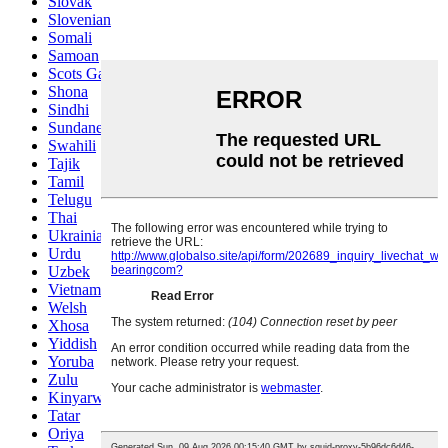
Slovak
Slovenian
Somali
Samoan
Scots Gaelic
Shona
Sindhi
Sundanese
Swahili
Tajik
Tamil
Telugu
Thai
Ukrainian
Urdu
Uzbek
Vietnamese
Welsh
Xhosa
Yiddish
Yoruba
Zulu
Kinyarwanda
Tatar
Oriya