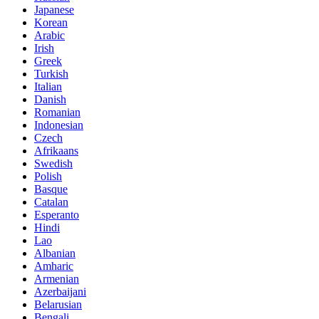
Japanese
Korean
Arabic
Irish
Greek
Turkish
Italian
Danish
Romanian
Indonesian
Czech
Afrikaans
Swedish
Polish
Basque
Catalan
Esperanto
Hindi
Lao
Albanian
Amharic
Armenian
Azerbaijani
Belarusian
Bengali